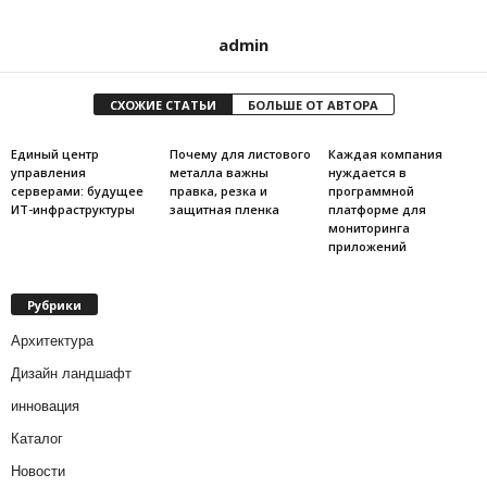
admin
СХОЖИЕ СТАТЬИ
БОЛЬШЕ ОТ АВТОРА
Единый центр
Почему для листового
Каждая компания
управления
металла важны
нуждается в
серверами: будущее
правка, резка и
программной
ИТ-инфраструктуры
защитная пленка
платформе для
мониторинга
приложений
Рубрики
Архитектура
Дизайн ландшафт
инновация
Каталог
Новости