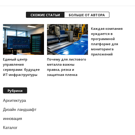
СХОЖИЕ СТАТЬИ
БОЛЬШЕ ОТ АВТОРА
Каждая компания
нуждается в
программной
платформе для
мониторинга
приложений
Единый центр
Почему для листового
управления
металла важны
серверами: будущее
правка, резка и
ИТ-инфраструктуры
защитная пленка
Рубрики
Архитектура
Дизайн ландшафт
инновация
Каталог