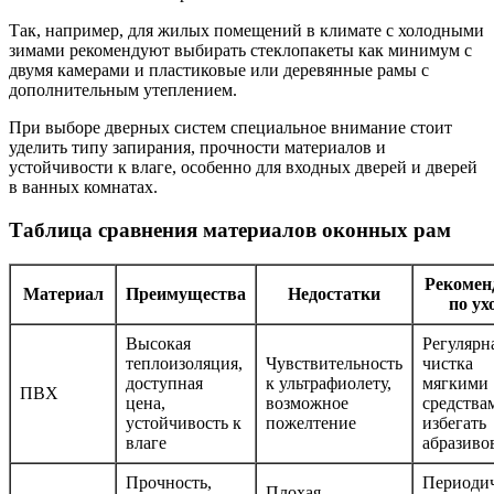
Так, например, для жилых помещений в климате с холодными
зимами рекомендуют выбирать стеклопакеты как минимум с
двумя камерами и пластиковые или деревянные рамы с
дополнительным утеплением.
При выборе дверных систем специальное внимание стоит
уделить типу запирания, прочности материалов и
устойчивости к влаге, особенно для входных дверей и дверей
в ванных комнатах.
Таблица сравнения материалов оконных рам
Рекомен
Материал
Преимущества
Недостатки
по ух
Высокая
Регулярн
теплоизоляция,
Чувствительность
чистка
доступная
к ультрафиолету,
мягкими
ПВХ
цена,
возможное
средства
устойчивость к
пожелтение
избегать
влаге
абразиво
Прочность,
Периодич
Плохая