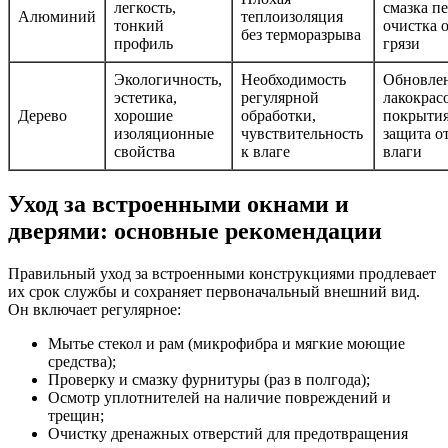
легкость,
смазка пе
Алюминий
теплоизоляция
тонкий
очистка 
без терморазрыва
профиль
грязи
Экологичность,
Необходимость
Обновле
эстетика,
регулярной
лакокрас
Дерево
хорошие
обработки,
покрытия
изоляционные
чувствительность
защита о
свойства
к влаге
влаги
Уход за встроенными окнами и
дверями: основные рекомендации
Правильный уход за встроенными конструкциями продлевает
их срок службы и сохраняет первоначальный внешний вид.
Он включает регулярное:
Мытье стекол и рам (микрофибра и мягкие моющие
средства);
Проверку и смазку фурнитуры (раз в полгода);
Осмотр уплотнителей на наличие повреждений и
трещин;
Очистку дренажных отверстий для предотвращения