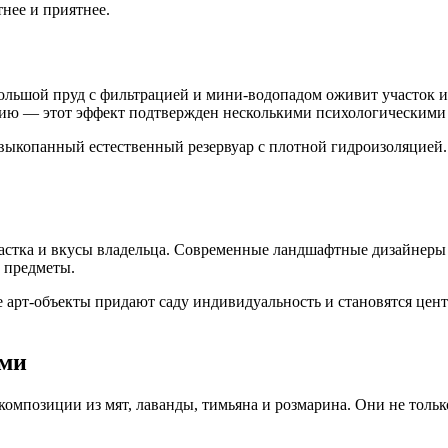
нее и приятнее.
ольшой пруд с фильтрацией и мини-водопадом оживит участок и 
ению — этот эффект подтвержден несколькими психологическими
и выкопанный естественный резервуар с плотной гидроизоляцией
участка и вкусы владельца. Современные ландшафтные дизайнер
е предметы.
е арт-объекты придают саду индивидуальность и становятся цен
ами
мпозиции из мят, лаванды, тимьяна и розмарина. Они не тольк