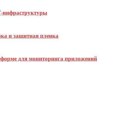
Т-инфраструктуры
зка и защитная пленка
тформе для мониторинга приложений