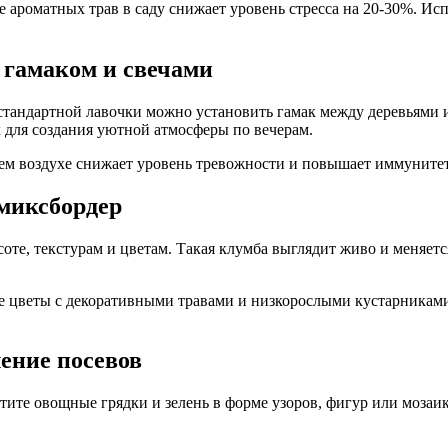
 ароматных трав в саду снижает уровень стресса на 20-30%. Ис
 гамаком и свечами
о стандартной лавочки можно установить гамак между деревьям
 для создания уютной атмосферы по вечерам.
ем воздухе снижает уровень тревожности и повышает иммунитет
миксбордер
те, текстурам и цветам. Такая клумба выглядит живо и меняетс
ые цветы с декоративными травами и низкорослыми кустарникам
ение посевов
тите овощные грядки и зелень в форме узоров, фигур или мозаи