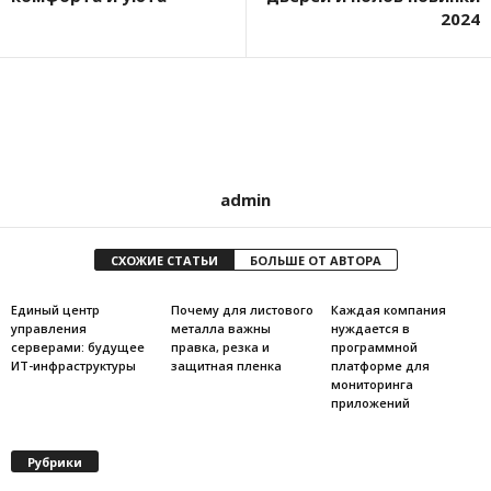
2024
admin
СХОЖИЕ СТАТЬИ
БОЛЬШЕ ОТ АВТОРА
Единый центр
Почему для листового
Каждая компания
управления
металла важны
нуждается в
серверами: будущее
правка, резка и
программной
ИТ-инфраструктуры
защитная пленка
платформе для
мониторинга
приложений
Рубрики