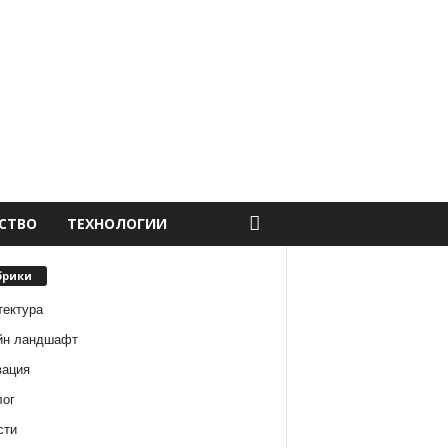
СТВО
ТЕХНОЛОГИИ
брики
тектура
йн ландшафт
вация
лог
сти