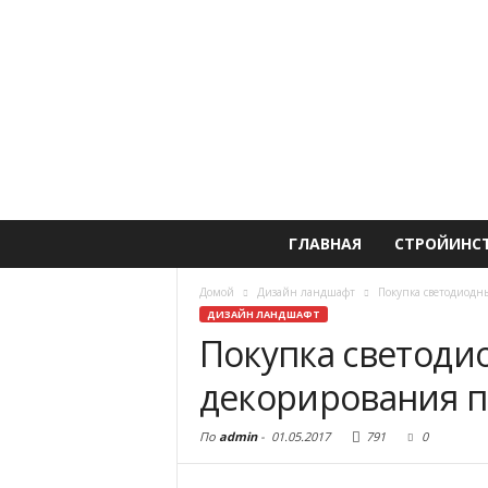
ГЛАВНАЯ
СТРОЙИНС
Домой
Дизайн ландшафт
Покупка светодиод
ДИЗАЙН ЛАНДШАФТ
Покупка светоди
декорирования 
По
admin
-
01.05.2017
791
0