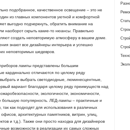
Разн
ьно подобранное, качественное освещение – это не
Ремо
и один из главных компонентов уютной и комфортной
Стат
яет выгодно подчеркнуть, обратить внимание на
Стро
ли наоборот скрыть какие-то нюансы. Правильно
оляют создать неповторимую атмосферу в вашем доме.
Стро
ения знают все дизайнеры интерьера и успешно
Стро
воих неповторимых шедевров.
Техн
Экол
 приборов лампы представлены большим
ые кардинально отличаются по целому ряду
 выбрать и выбрать светодиодные, люминесцентные,
ервый вариант благодаря целому ряду преимуществ над
пожаробезопасности, экологичности, экономичности,
се большую популярность. ЛЕД-лампы – практичные и
 так как подходят для использования в различных
фисов, архитектурных памятников, витрин, улиц,
ов и т.д.). Также они просто находка для дизайнеров
ничные возможности в реализации их самых сложных