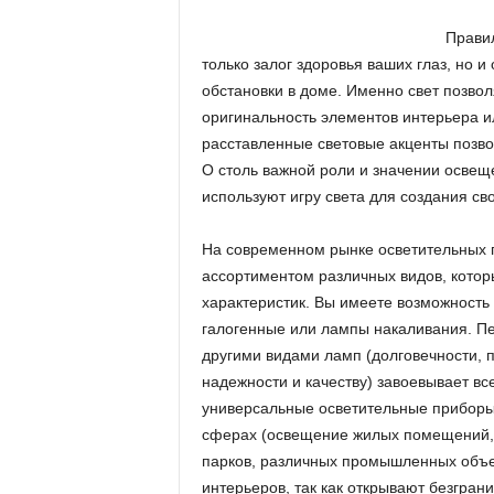
Правил
только залог здоровья ваших глаз, но 
обстановки в доме. Именно свет позвол
оригинальность элементов интерьера и
расставленные световые акценты позв
О столь важной роли и значении освещ
используют игру света для создания с
На современном рынке осветительных
ассортиментом различных видов, котор
характеристик. Вы имеете возможность
галогенные или лампы накаливания. П
другими видами ламп (долговечности, 
надежности и качеству) завоевывает в
универсальные осветительные приборы,
сферах (освещение жилых помещений, о
парков, различных промышленных объект
интерьеров, так как открывают безгра