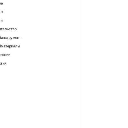
ое
нт
ьи
ительство
йинструмент
йматериалы
ологии
огия