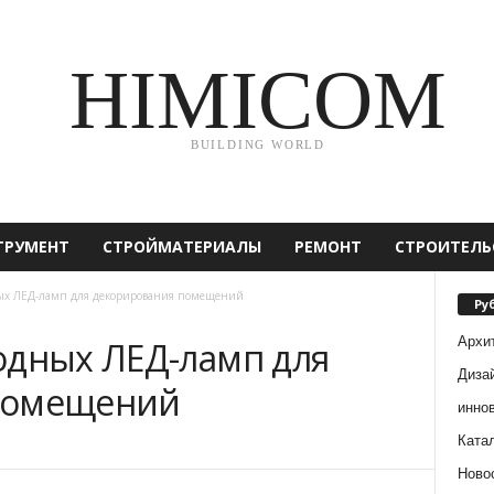
HIMICOM
BUILDING WORLD
ТРУМЕНТ
СТРОЙМАТЕРИАЛЫ
РЕМОНТ
СТРОИТЕЛЬ
ных ЛЕД-ламп для декорирования помещений
Ру
Архи
одных ЛЕД-ламп для
Диза
помещений
инно
Ката
Ново