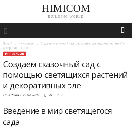
HIMICOM
BUILDING WORLD
Домой
инновация
Создаем сказочный сад с помощью светящихся растений и
декоративных эле
ИННОВАЦИЯ
Создаем сказочный сад с
помощью светящихся растений
и декоративных эле
По
admin
-
23.04.2026
39
0
Введение в мир светящегося
сада