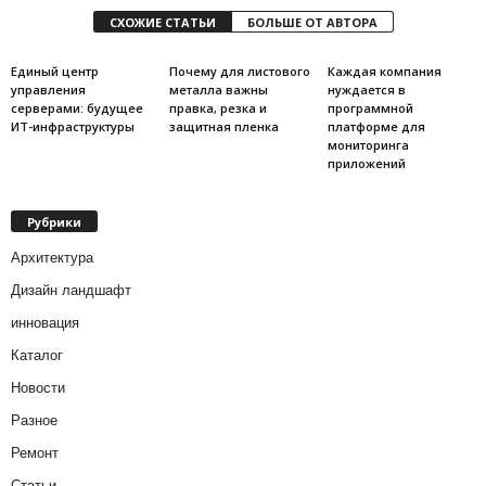
СХОЖИЕ СТАТЬИ
БОЛЬШЕ ОТ АВТОРА
Единый центр
Почему для листового
Каждая компания
управления
металла важны
нуждается в
серверами: будущее
правка, резка и
программной
ИТ-инфраструктуры
защитная пленка
платформе для
мониторинга
приложений
Рубрики
Архитектура
Дизайн ландшафт
инновация
Каталог
Новости
Разное
Ремонт
Статьи