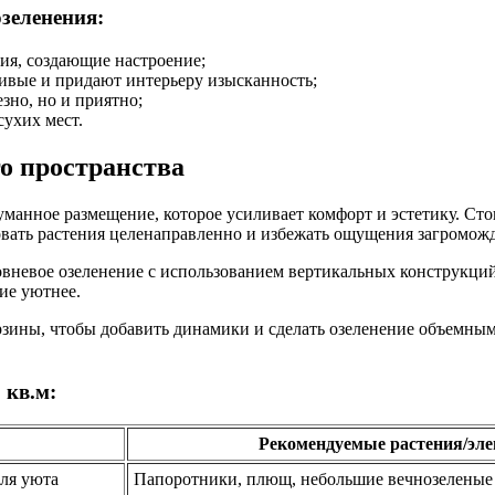
зеленения:
ия, создающие настроение;
ивые и придают интерьеру изысканность;
зно, но и приятно;
сухих мест.
о пространства
уманное размещение, которое усиливает комфорт и эстетику. Сто
овать растения целенаправленно и избежать ощущения загромож
вневое озеленение с использованием вертикальных конструкций
ие уютнее.
ины, чтобы добавить динамики и сделать озеленение объемным.
 кв.м:
Рекомендуемые растения/эл
для уюта
Папоротники, плющ, небольшие вечнозеленые