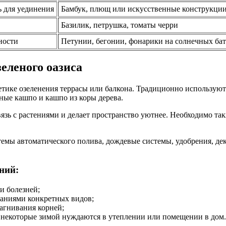
ь для уединения
Бамбук, плющ или искусственные конструкци
Базилик, петрушка, томаты черри
ности
Петунии, бегонии, фонарики на солнечных бат
еленого оазиса
етике озеленения террасы или балкона. Традиционно используют
ные кашпо и кашпо из коры дерева.
зь с растениями и делает пространство уютнее. Необходимо так
темы автоматического полива, дождевые системы, удобрения, д
ний:
и болезней;
ваниями конкретных видов;
агнивания корней;
 некоторые зимой нуждаются в утеплении или помещении в дом.