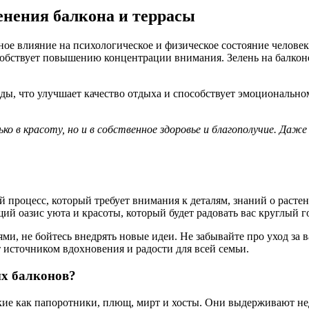
енения балкона и террасы
ое влияние на психологическое и физическое состояние челове
особствует повышению концентрации внимания. Зелень на балкон
ы, что улучшает качество отдыха и способствует эмоциональному
ько в красоту, но и в собственное здоровье и благополучие. Д
 процесс, который требует внимания к деталям, знаний о расте
ий оазис уюта и красоты, который будет радовать вас круглый г
ми, не бойтесь внедрять новые идеи. Не забывайте про уход за
 источником вдохновения и радости для всей семьи.
ых балконов?
кие как папоротники, плющ, мирт и хосты. Они выдерживают не