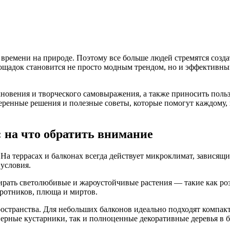
ремени на природе. Поэтому все больше людей стремятся создат
ощадок становится не просто модным трендом, но и эффективны
новения и творческого самовыражения, а также приносить поль
еренные решения и полезные советы, которые помогут каждому, 
: на что обратить внимание
 террасах и балконах всегда действует микроклимат, зависящий
 условия.
бирать светолюбивые и жароустойчивые растения — такие как роз
оротников, плюща и миртов.
ространства. Для небольших балконов идеально подходят компа
нерные кустарники, так и полноценные декоративные деревья в 