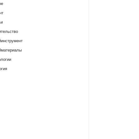
ое
нт
ьи
ительство
йинструмент
йматериалы
ологии
огия