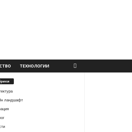
СТВО
ТЕХНОЛОГИИ
брики
тектура
йн ландшафт
вация
лог
сти