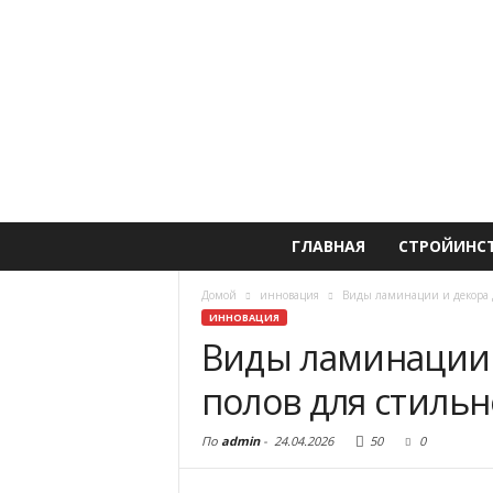
ГЛАВНАЯ
СТРОЙИНС
Домой
инновация
Виды ламинации и декора д
ИННОВАЦИЯ
Виды ламинации 
полов для стиль
По
admin
-
24.04.2026
50
0