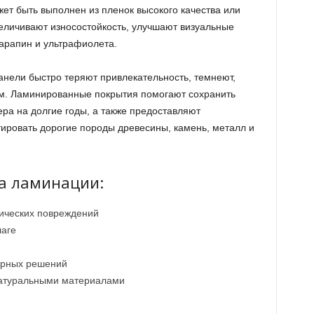
ет быть выполнен из пленок высокого качества или
еличивают износостойкость, улучшают визуальные
царапин и ультрафиолета.
нели быстро теряют привлекательность, темнеют,
м. Ламинированные покрытия помогают сохранить
ра на долгие годы, а также предоставляют
тировать дорогие породы древесины, камень, металл и
а ламинации:
нических повреждений
лаге
урных решений
натуральными материалами