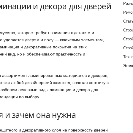
минации и декора для дверей
Разн
Ремо
Стат
Стро
кусство, которое требует внимания к деталям и
Стро
е уделяется дверям и полу — ключевым элементам,
минация и декоративные покрытия на этих
Стро
ий вид, но и обеспечивают практичность и
Техн
Экол
й ассортимент ламинированных материалов и декоров,
ески любой дизайнерский замысел, сочетая эстетику с
разберем основные виды ламинации и декора для
мендации по выбору.
я и зачем она нужна
щитного и декоративного слоя на поверхность дверей