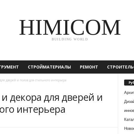
HIMICOM
BUILDING WORLD
ТРУМЕНТ
СТРОЙМАТЕРИАЛЫ
РЕМОНТ
СТРОИТЕЛЬ
ля дверей и полов для стильного интерьера
Ру
Архи
и декора для дверей и
Диза
ного интерьера
инно
Ката
Ново