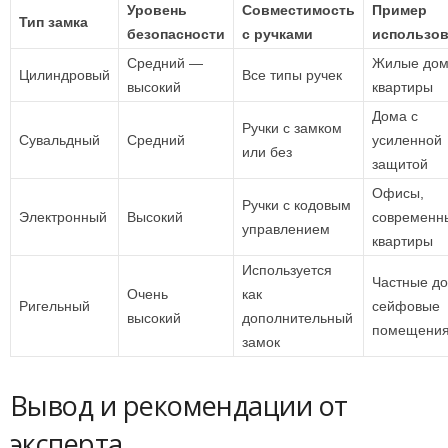
Уровень
Совместимость
Пример
Тип замка
безопасности
с ручками
использо
Средний —
Жилые дом
Цилиндровый
Все типы ручек
высокий
квартиры
Дома с
Ручки с замком
Сувальдный
Средний
усиленной
или без
защитой
Офисы,
Ручки с кодовым
Электронный
Высокий
современн
управлением
квартиры
Используется
Частные до
Очень
как
Ригельный
сейфовые
высокий
дополнительный
помещени
замок
Вывод и рекомендации от
эксперта