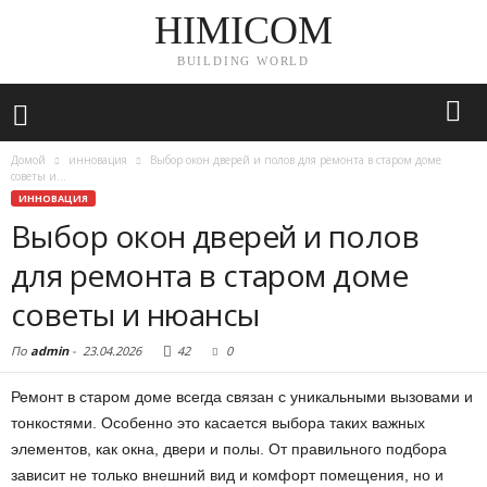
HIMICOM
BUILDING WORLD
Домой
инновация
Выбор окон дверей и полов для ремонта в старом доме
советы и...
ИННОВАЦИЯ
Выбор окон дверей и полов
для ремонта в старом доме
советы и нюансы
По
admin
-
23.04.2026
42
0
Ремонт в старом доме всегда связан с уникальными вызовами и
тонкостями. Особенно это касается выбора таких важных
элементов, как окна, двери и полы. От правильного подбора
зависит не только внешний вид и комфорт помещения, но и