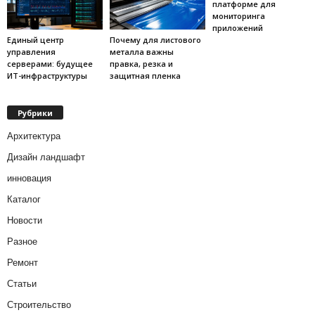
платформе для
мониторинга
приложений
Единый центр
Почему для листового
управления
металла важны
серверами: будущее
правка, резка и
ИТ-инфраструктуры
защитная пленка
Рубрики
Архитектура
Дизайн ландшафт
инновация
Каталог
Новости
Разное
Ремонт
Статьи
Строительство