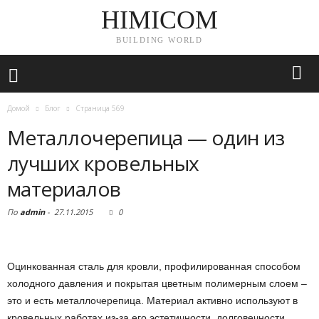
HIMICOM
BUILDING WORLD
Домой
Блог
Страница 569
Металлочерепица — один из
лучших кровельных
материалов
По
admin
-
27.11.2015
0
Оцинкованная сталь для кровли, профилированная способом
холодного давления и покрытая цветным полимерным слоем –
это и есть металлочерепица. Материал активно используют в
кровельных работах из-за его эстетичности, долговечности,