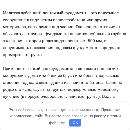
Мелкозаглубленный ленточный фундамент – это подземное
сооружение в виде ленты из железобетона или других
материалов, возводимое под здание. Главное его отличие от
обычного ленточного фундамента является небольшая глубина
заложения, которая редко когда превышает 500 мм, и
допустимость нахождения подошвы фундамента в пределах
промерзшего грунта.
Применяется такой вид фундамента чаще всего под легкие
сооружения: дома или бани из бруса или бревна, каркасные
строения, одноэтажные здания из ячеистого бетона. Также не
редко его используют на грунтах, подверженные морозному
пучению (в первую очередь это глинистые грунты). Ведь в
случае с мелкозаглубленным ленточным фундаментом
Этот сайт использует cookie для хранения данных. Продолжая
касательные силы пучения, действующие вдоль боковой
использовать сайт, Вы даете свое согласие на работу с этими
поверхности подземной конструкции, будут минимальны. А,
файлами.
OK
следовательно, их значения будут меньше той нагрузки,