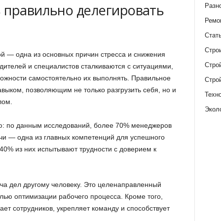
 правильно делегировать
Разн
Ремо
Стат
Стро
й — одна из основных причин стресса и снижения
Стро
дителей и специалистов сталкиваются с ситуациями,
можности самостоятельно их выполнять. Правильное
Стро
выком, позволяющим не только разгрузить себя, но и
Техн
лом.
Экол
ию: по данным исследований, более 70% менеджеров
ачи — одна из главных компетенций для успешного
40% из них испытывают трудности с доверием к
ча дел другому человеку. Это целенаправленный
лью оптимизации рабочего процесса. Кроме того,
ет сотрудников, укрепляет команду и способствует