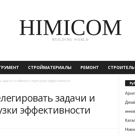
HIMICOM
BUILDING WORLD
ТРУМЕНТ
СТРОЙМАТЕРИАЛЫ
РЕМОНТ
СТРОИТЕЛЬ
ь задачи и избежать перегрузки эффективности
Ру
Архи
легировать задачи и
Диза
узки эффективности
инно
Ката
Ново