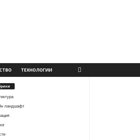
СТВО
ТЕХНОЛОГИИ
брики
тектура
йн ландшафт
вация
лог
сти