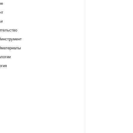
ое
нт
ьи
ительство
йинструмент
йматериалы
ологии
огия