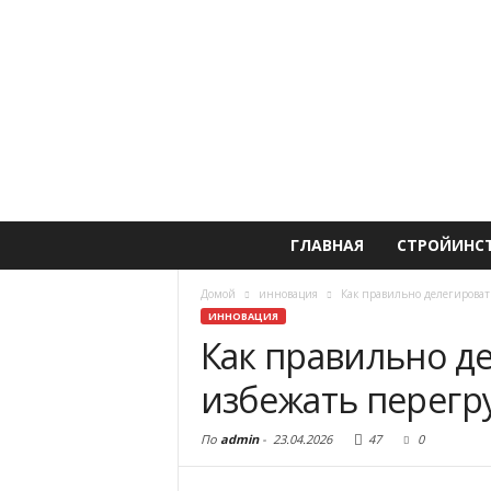
ГЛАВНАЯ
СТРОЙИНС
Домой
инновация
Как правильно делегироват
ИННОВАЦИЯ
Как правильно де
избежать перегр
По
admin
-
23.04.2026
47
0