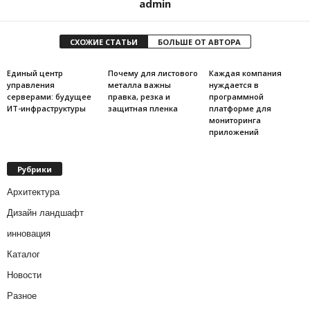
admin
СХОЖИЕ СТАТЬИ
БОЛЬШЕ ОТ АВТОРА
Единый центр
Почему для листового
Каждая компания
управления
металла важны
нуждается в
серверами: будущее
правка, резка и
программной
ИТ-инфраструктуры
защитная пленка
платформе для
мониторинга
приложений
Рубрики
Архитектура
Дизайн ландшафт
инновация
Каталог
Новости
Разное