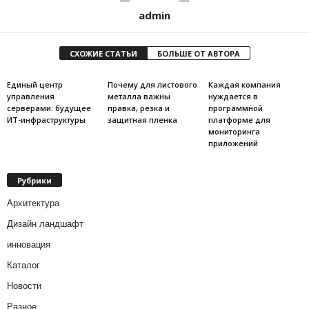
admin
СХОЖИЕ СТАТЬИ
БОЛЬШЕ ОТ АВТОРА
Единый центр
Почему для листового
Каждая компания
управления
металла важны
нуждается в
серверами: будущее
правка, резка и
программной
ИТ-инфраструктуры
защитная пленка
платформе для
мониторинга
приложений
Рубрики
Архитектура
Дизайн ландшафт
инновация
Каталог
Новости
Разное