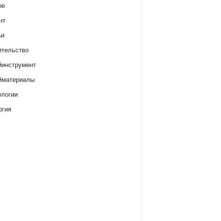
ое
нт
ьи
ительство
йинструмент
йматериалы
ологии
огия