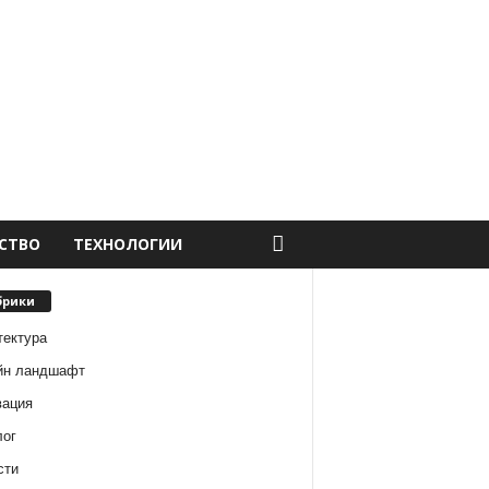
СТВО
ТЕХНОЛОГИИ
брики
тектура
йн ландшафт
вация
лог
сти