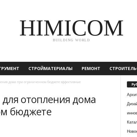
HIMICOM
BUILDING WORLD
ТРУМЕНТ
СТРОЙМАТЕРИАЛЫ
РЕМОНТ
СТРОИТЕЛЬ
ения дома при ограниченном бюджете эффективные
Ру
Архи
для отопления дома
Диза
ом бюджете
инно
Ката
Ново