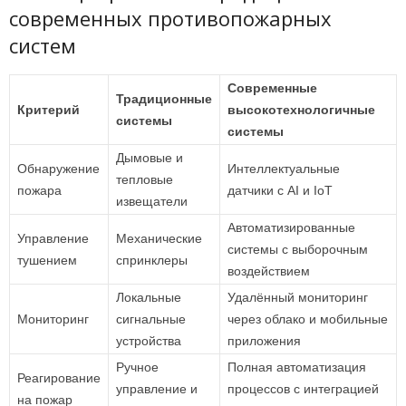
современных противопожарных
систем
Современные
Традиционные
Критерий
высокотехнологичные
системы
системы
Дымовые и
Обнаружение
Интеллектуальные
тепловые
пожара
датчики с AI и IoT
извещатели
Автоматизированные
Управление
Механические
системы с выборочным
тушением
спринклеры
воздействием
Локальные
Удалённый мониторинг
Мониторинг
сигнальные
через облако и мобильные
устройства
приложения
Ручное
Полная автоматизация
Реагирование
управление и
процессов с интеграцией
на пожар