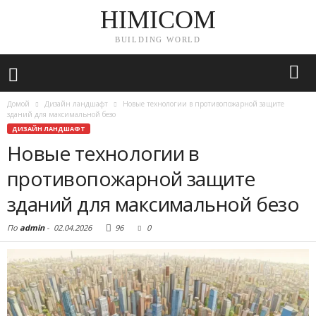
HIMICOM
BUILDING WORLD
Домой
Дизайн ландшафт
Новые технологии в противопожарной защите
зданий для максимальной безо
ДИЗАЙН ЛАНДШАФТ
Новые технологии в
противопожарной защите
зданий для максимальной безо
По
admin
-
02.04.2026
96
0