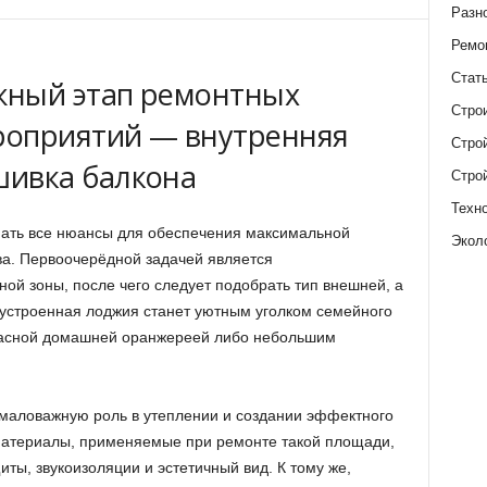
Разн
Ремо
Стат
жный этап ремонтных
Стро
роприятий — внутренняя
Стро
шивка балкона
Стро
Техн
ать все нюансы для обеспечения максимальной
Экол
а. Первоочерёдной задачей является
ой зоны, после чего следует подобрать тип внешней, а
бустроенная лоджия станет уютным уголком семейного
расной домашней оранжереей либо небольшим
емаловажную роль в утеплении и создании эффектного
атериалы, применяемые при ремонте такой площади,
ты, звукоизоляции и эстетичный вид. К тому же,