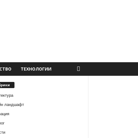
СТВО
ТЕХНОЛОГИИ
брики
тектура
йн ландшафт
вация
лог
сти