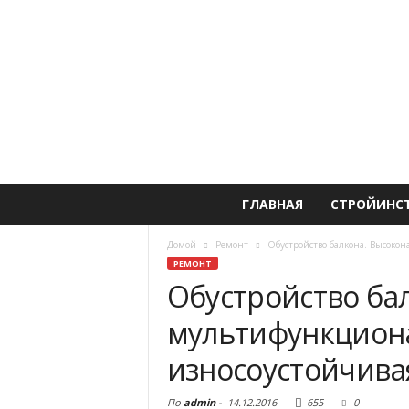
ГЛАВНАЯ
СТРОЙИНС
Домой
Ремонт
Обустройство балкона. Высоко
РЕМОНТ
Обустройство ба
мультифункцион
износоустойчива
По
admin
-
14.12.2016
655
0