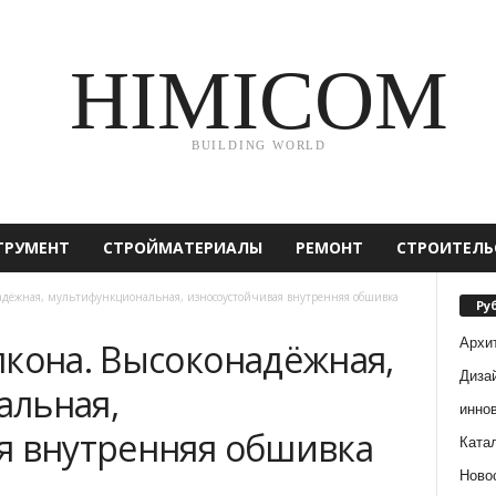
HIMICOM
BUILDING WORLD
ТРУМЕНТ
СТРОЙМАТЕРИАЛЫ
РЕМОНТ
СТРОИТЕЛЬ
надёжная, мультифункциональная, износоустойчивая внутренняя обшивка
Ру
Архи
лкона. Высоконадёжная,
Диза
альная,
инно
я внутренняя обшивка
Ката
Ново