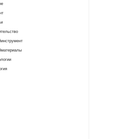
ое
нт
ьи
ительство
йинструмент
йматериалы
ологии
огия