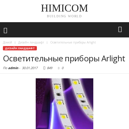
HIMICOM
BUILDING WORLD
Домой
Дизайн ландшафт
Осветительные приборы Arlight
ДИЗАЙН ЛАНДШАФТ
Осветительные приборы Arlight
По
admin
-
30.01.2017
849
0