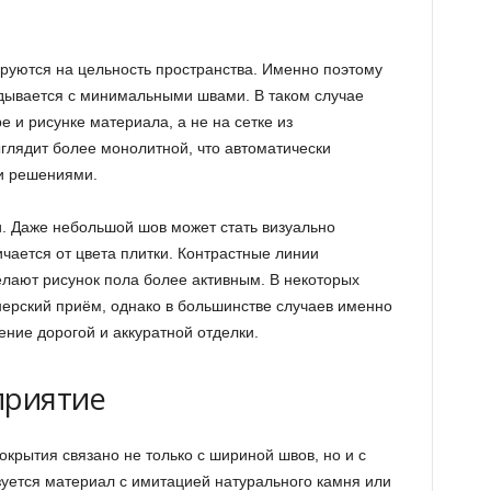
уются на цельность пространства. Именно поэтому
дывается с минимальными швами. В таком случае
 и рисунке материала, а не на сетке из
глядит более монолитной, что автоматически
и решениями.
и. Даже небольшой шов может стать визуально
ичается от цвета плитки. Контрастные линии
лают рисунок пола более активным. В некоторых
нерский приём, однако в большинстве случаев именно
ение дорогой и аккуратной отделки.
приятие
окрытия связано не только с шириной швов, но и с
зуется материал с имитацией натурального камня или