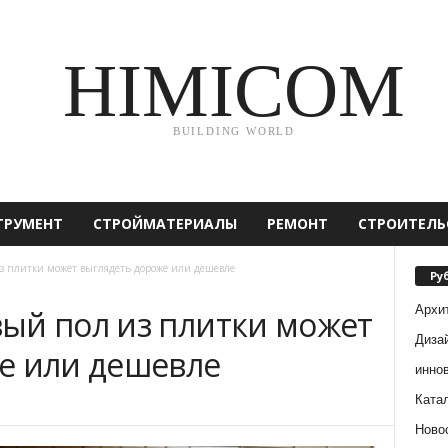
HIMICOM
BUILDING WORLD
ТРУМЕНТ
СТРОЙМАТЕРИАЛЫ
РЕМОНТ
СТРОИТЕЛЬ
з плитки может выглядеть дороже или дешевле
Ру
Архи
ый пол из плитки может
Диза
е или дешевле
инно
Ката
Ново