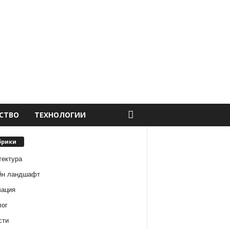
СТВО
ТЕХНОЛОГИИ
брики
тектура
йн ландшафт
вация
лог
сти