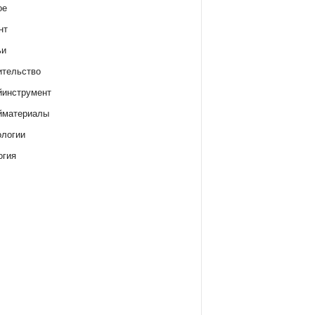
ое
нт
ьи
ительство
йинструмент
йматериалы
ологии
огия