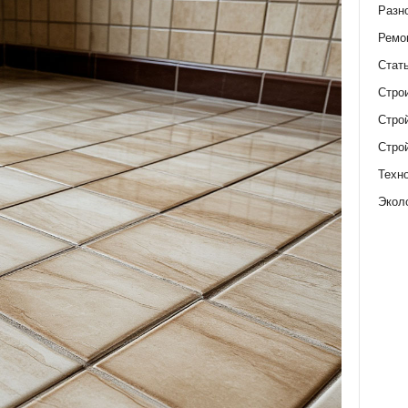
Разн
Ремо
Стат
Стро
Стро
Стро
Техн
Экол