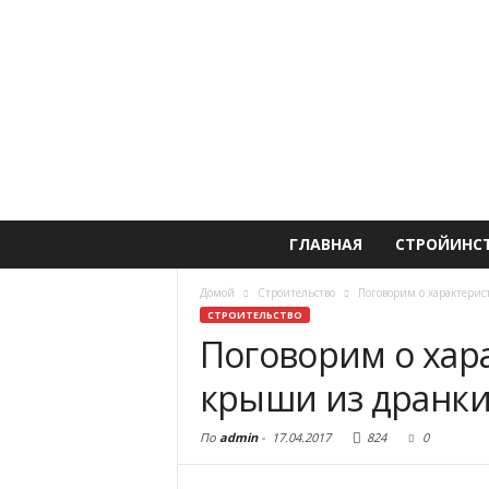
ГЛАВНАЯ
СТРОЙИНС
Домой
Строительство
Поговорим о характерис
СТРОИТЕЛЬСТВО
Поговорим о хара
крыши из дранк
По
admin
-
17.04.2017
824
0