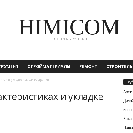
HIMICOM
BUILDING WORLD
ТРУМЕНТ
СТРОЙМАТЕРИАЛЫ
РЕМОНТ
СТРОИТЕЛЬ
тиках и укладке крыши из дранки
Ру
Архи
ктеристиках и укладке
Диза
и
инно
Ката
Ново