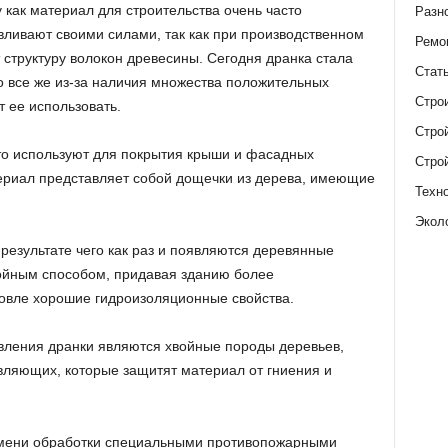
 как материал для строительства очень часто
Разн
вливают своими силами, так как при производственном
Ремо
 структуру волокон древесины. Сегодня дранка стала
Стат
 все же из-за наличия множества положительных
Стро
 ее использовать.
Стро
сто используют для покрытия крыши и фасадных
Стро
ериал представляет собой дощечки из дерева, имеющие
Техн
Экол
результате чего как раз и появляются деревянные
ойным способом, придавая зданию более
овле хорошие гидроизоляционные свойства.
ления дранки являются хвойные породы деревьев,
авляющих, которые защитят материал от гниения и
.
емени обработки специальными противопожарными