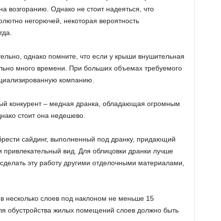
на возгоранию. Однако не стоит надеяться, что
олютно негорючей, некоторая вероятность
гда.
тельно, однако помните, что если у крыши внушительная
ольно много времени. При больших объемах требуемого
ециализированную компанию.
ный конкурент – медная дранка, обладающая огромным
днако стоит она недешево.
рести сайдинг, выполненный под дранку, придающий
 привлекательный вид. Для облицовки дранки лучше
и сделать эту работу другими отделочными материалами,
 в несколько слоев под наклоном не меньше 15
для обустройства жилых помещений слоев должно быть