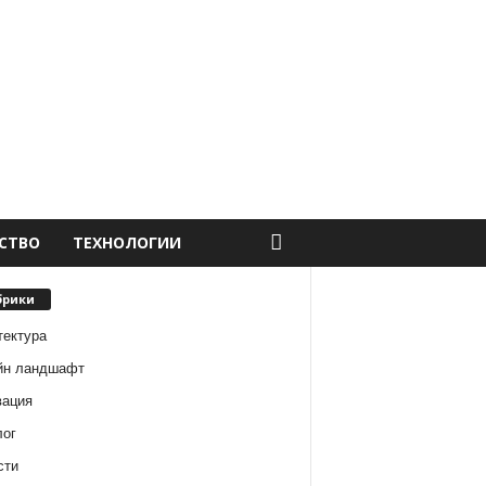
СТВО
ТЕХНОЛОГИИ
брики
тектура
йн ландшафт
вация
лог
сти