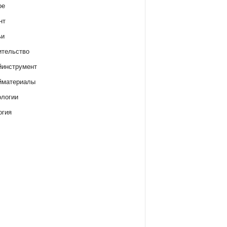
ое
нт
ьи
ительство
йинструмент
йматериалы
ологии
огия