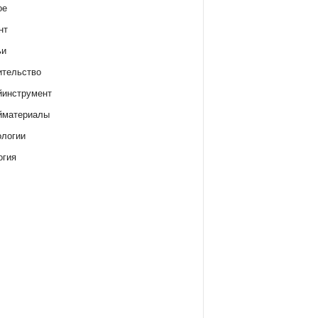
ое
нт
ьи
ительство
йинструмент
йматериалы
ологии
огия