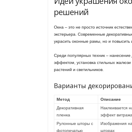
Идеи украшения ок
решений
Окна – это не просто источник естеств
экстерьера. Современные декоративны
украсить оконные рамы, но и повысить
Среди популярных техник – нанесение
эффектом, установка стильных жалюзи и
растений и светильников.
Варианты декорировани
Метод
Описание
Декоративная
Наклеивается на
пленка
эффект витража
Рулонные шторы с
Изображения на
фотопечатью
шторах