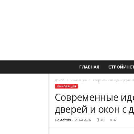
ГЛАВНАЯ
СТРОЙИНС
Домой
инновация
Современные идеи украшен
ИННОВАЦИЯ
Современные ид
дверей и окон с
По
admin
-
23.04.2026
43
0