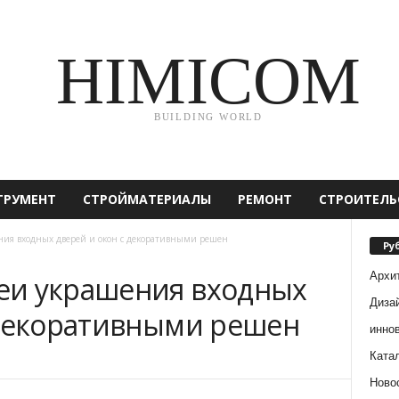
HIMICOM
BUILDING WORLD
ТРУМЕНТ
СТРОЙМАТЕРИАЛЫ
РЕМОНТ
СТРОИТЕЛЬ
ия входных дверей и окон с декоративными решен
Ру
Архи
еи украшения входных
Диза
 декоративными решен
инно
Ката
Ново