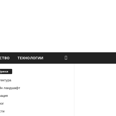
СТВО
ТЕХНОЛОГИИ
брики
тектура
йн ландшафт
вация
лог
сти