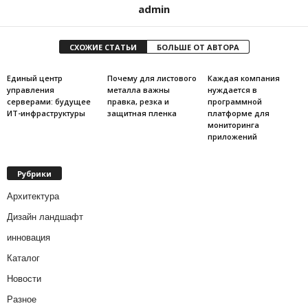
admin
СХОЖИЕ СТАТЬИ
БОЛЬШЕ ОТ АВТОРА
Единый центр
Почему для листового
Каждая компания
управления
металла важны
нуждается в
серверами: будущее
правка, резка и
программной
ИТ-инфраструктуры
защитная пленка
платформе для
мониторинга
приложений
Рубрики
Архитектура
Дизайн ландшафт
инновация
Каталог
Новости
Разное