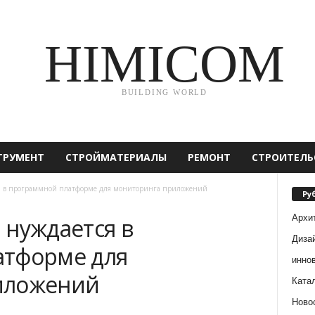
HIMICOM
BUILDING WORLD
ТРУМЕНТ
СТРОЙМАТЕРИАЛЫ
РЕМОНТ
СТРОИТЕЛЬ
я в программной платформе для мониторинга приложений
Ру
Архи
 нуждается в
Диза
атформе для
инно
иложений
Ката
Ново