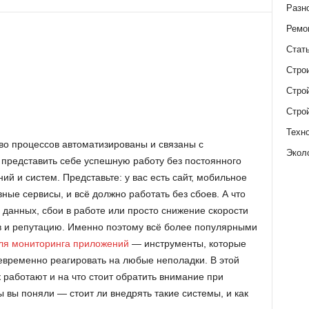
Разн
Ремо
Стат
Стро
Стро
Стро
Техн
во процессов автоматизированы и связаны с
Экол
представить себе успешную работу без постоянного
ий и систем. Представьте: у вас есть сайт, мобильное
ые сервисы, и всё должно работать без сбоев. А что
я данных, сбои в работе или просто снижение скорости
ов и репутацию. Именно поэтому всё более популярными
я мониторинга приложений
— инструменты, которые
оевременно реагировать на любые неполадки. В этой
к работают и на что стоит обратить внимание при
ы вы поняли — стоит ли внедрять такие системы, и как