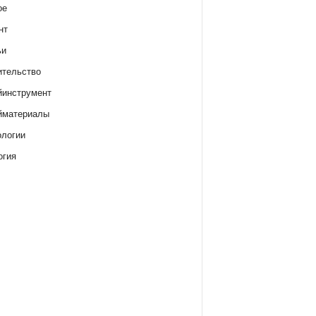
ое
нт
ьи
ительство
йинструмент
йматериалы
ологии
огия