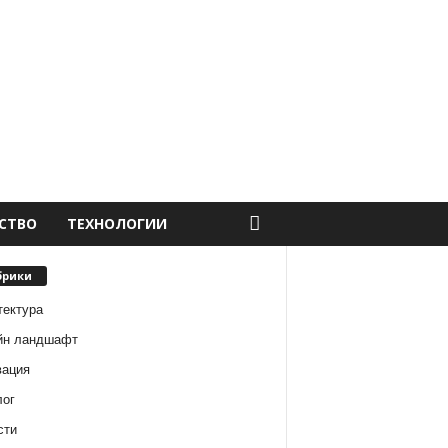
СТВО
ТЕХНОЛОГИИ
брики
тектура
йн ландшафт
вация
лог
сти