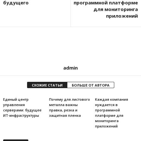
будущего
программной платформе
для мониторинга
приложений
admin
СХОЖИЕ СТАТЬИ
БОЛЬШЕ ОТ АВТОРА
Единый центр
Почему для листового
Каждая компания
управления
металла важны
нуждается в
серверами: будущее
правка, резка и
программной
ИТ-инфраструктуры
защитная пленка
платформе для
мониторинга
приложений