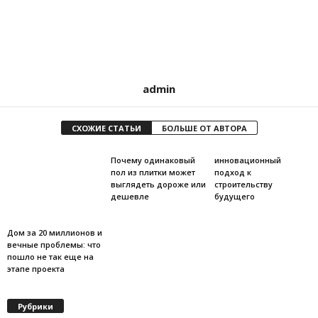
admin
СХОЖИЕ СТАТЬИ
БОЛЬШЕ ОТ АВТОРА
Почему одинаковый
инновационный
пол из плитки может
подход к
выглядеть дороже или
строительству
дешевле
будущего
Дом за 20 миллионов и
вечные проблемы: что
пошло не так еще на
этапе проекта
Рубрики