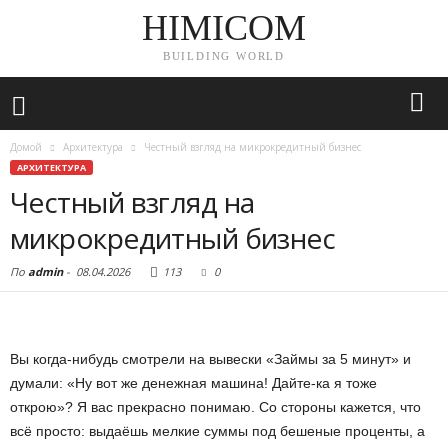
HIMICOM
BUILDING WORLD
Домой
Архитектура
Честный взгляд на микрокредитный бизнес
АРХИТЕКТУРА
Честный взгляд на
микрокредитный бизнес
По
admin
-
08.04.2026
113
0
Вы когда-нибудь смотрели на вывески «Займы за 5 минут» и
думали: «Ну вот же денежная машина! Дайте-ка я тоже
открою»? Я вас прекрасно понимаю. Со стороны кажется, что
всё просто: выдаёшь мелкие суммы под бешеные проценты, а