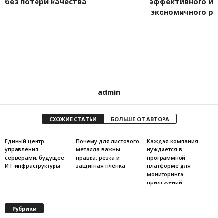
без потери качества
эффективного и
экономичного р
admin
СХОЖИЕ СТАТЬИ
БОЛЬШЕ ОТ АВТОРА
Единый центр
Почему для листового
Каждая компания
управления
металла важны
нуждается в
серверами: будущее
правка, резка и
программной
ИТ-инфраструктуры
защитная пленка
платформе для
мониторинга
приложений
Рубрики