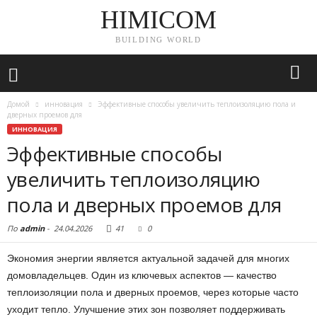
HIMICOM
BUILDING WORLD
Домой
инновация
Эффективные способы увеличить теплоизоляцию пола и
дверных проемов для
ИННОВАЦИЯ
Эффективные способы
увеличить теплоизоляцию
пола и дверных проемов для
По
admin
-
24.04.2026
41
0
Экономия энергии является актуальной задачей для многих
домовладельцев. Один из ключевых аспектов — качество
теплоизоляции пола и дверных проемов, через которые часто
уходит тепло. Улучшение этих зон позволяет поддерживать