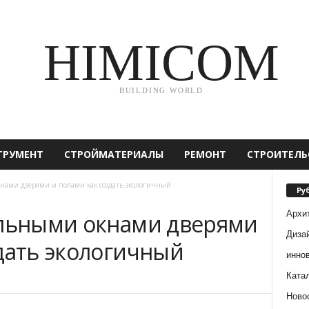
HIMICOM
BUILDING WORLD
ТРУМЕНТ
СТРОЙМАТЕРИАЛЫ
РЕМОНТ
СТРОИТЕЛЬ
нами дверями и полами как создать экологичный
Ру
Архи
альными окнами дверями
Диза
здать экологичный
инно
Ката
Ново