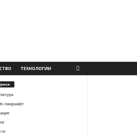
СТВО
ТЕХНОЛОГИИ
брики
тектура
йн ландшафт
вация
лог
сти