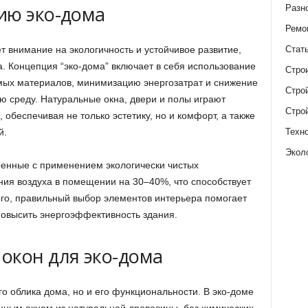
ию эко-дома
Разн
Ремо
Стат
внимание на экологичность и устойчивое развитие,
а. Концепция “эко-дома” включает в себя использование
Стро
мых материалов, минимизацию энергозатрат и снижение
Стро
ю среду. Натуральные окна, двери и полы играют
Стро
 обеспечивая не только эстетику, но и комфорт, а также
Техн
й.
Экол
оенные с применением экологически чистых
ния воздуха в помещении на 30–40%, что способствует
го, правильный выбор элементов интерьера помогает
повысить энергоэффективность здания.
окон для эко-дома
о облика дома, но и его функциональности. В эко-доме