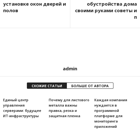
установке окон дверей и
обустройства дома
полов
своими руками советы и
п
admin
СХОЖИЕ СТАТЬИ
БОЛЬШЕ ОТ АВТОРА
Единый центр
Почему для листового
Каждая компания
управления
металла важны
нуждается в
серверами: будущее
правка, резка и
программной
ИТ-инфраструктуры
защитная пленка
платформе для
мониторинга
приложений