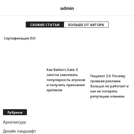
admin
СХОЖИЕ СТАТЬИ
БОЛЬШЕ ОТ АВТОРА
Сертификация ISO
Как Baldurs Gate 3
смогла завоевать
Пациент 3.0: Почему
популярность игроков
громкая реклама
и получить признание
больше не работает и
критиков
как не потерять
репутацию клиники
Рубрики
Архитектура
Дизайн ландшафт