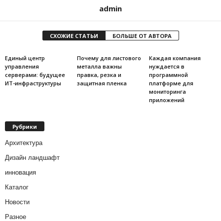
admin
СХОЖИЕ СТАТЬИ
БОЛЬШЕ ОТ АВТОРА
Единый центр
Почему для листового
Каждая компания
управления
металла важны
нуждается в
серверами: будущее
правка, резка и
программной
ИТ-инфраструктуры
защитная пленка
платформе для
мониторинга
приложений
Рубрики
Архитектура
Дизайн ландшафт
инновация
Каталог
Новости
Разное