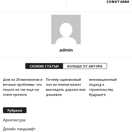
советами
admin
СХОЖИЕ СТАТЬИ
БОЛЬШЕ ОТ АВТОРА
Дом за 20 миллионов и
Почему одинаковый
инновационный
вечные проблемы: что
пол из плитки может
подход к
пошло не так еще на
выглядеть дороже или
строительству
этапе проекта
дешевле
будущего
Рубрики
Архитектура
Дизайн ландшафт