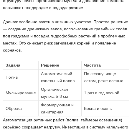
структуру почвы: органическая мульча и добавление компоста
повышают плодородие и водоудержание.
Дренаж особенно важен в низинных участках. Простое решение
— создание дренажных валов, использование гравийных слоёв
под грядками и посадка гидрофобных растений в проблемных
местах. Это снижает риск загнивания корней и появление
сорняков.
Задача
Решение
Частота
Автоматический
По сезону: чаще
Полив
капельный полив
летом, реже осенью
Органическая
Мульчирование
1 раз в год весной
мульча 5-8 см
Формирующая и
Обрезка
Весна и осень
санитарная
Автоматизация рутинных работ (полив, таймеры освещения)
серьёзно сокращает нагрузку. Инвестиции в систему капельного