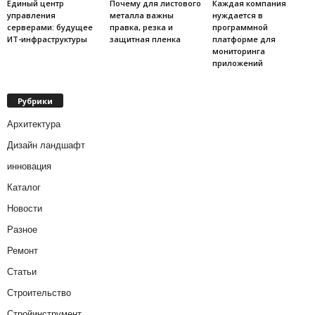
Единый центр
Почему для листового
Каждая компания
управления
металла важны
нуждается в
серверами: будущее
правка, резка и
программной
ИТ-инфраструктуры
защитная пленка
платформе для
мониторинга
приложений
Рубрики
Архитектура
Дизайн ландшафт
инновация
Каталог
Новости
Разное
Ремонт
Статьи
Строительство
Стройинструмент