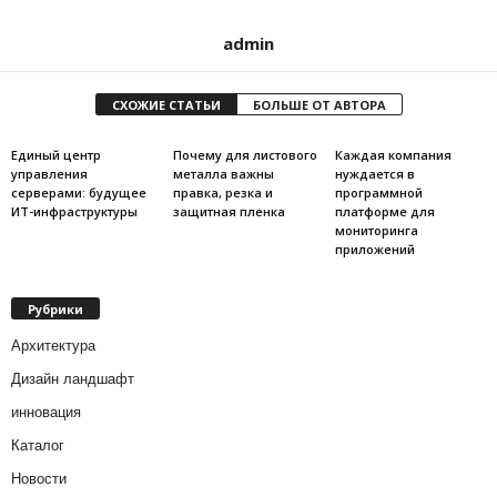
admin
СХОЖИЕ СТАТЬИ
БОЛЬШЕ ОТ АВТОРА
Единый центр
Почему для листового
Каждая компания
управления
металла важны
нуждается в
серверами: будущее
правка, резка и
программной
ИТ-инфраструктуры
защитная пленка
платформе для
мониторинга
приложений
Рубрики
Архитектура
Дизайн ландшафт
инновация
Каталог
Новости