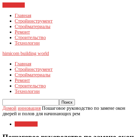
ЗАКРЫТЬ
Главная
Стройинструмент
Стройматериалы
Ремонт
Строительство
Технологии
himicom
building world
Главная
Стройинструмент
Стройматериалы
Ремонт
Строительство
Технологии
Домой
инновация
Пошаговое руководство по замене окон
дверей и полов для начинающих рем
инновация
Пошаговое руководство по замене окон