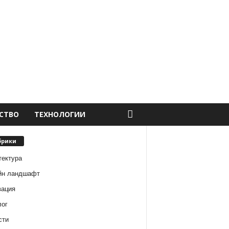
СТВО
ТЕХНОЛОГИИ
брики
тектура
йн ландшафт
вация
лог
сти