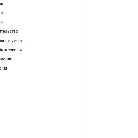
ое
нт
ьи
ительство
йинструмент
йматериалы
ологии
огия