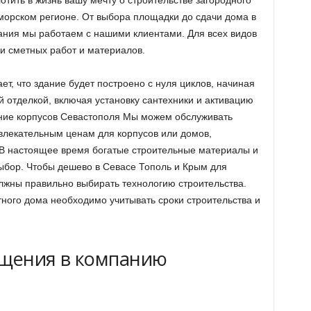
тить в жизнь вашу мечту о строительстве загородного
орском регионе. От выбора площадки до сдачи дома в
ания мы работаем с нашими клиентами. Для всех видов
 и сметных работ и материалов.
ет, что здание будет построено с нуля циклов, начиная
 отделкой, включая установку сантехники и активацию
ние корпусов Севастополя Мы можем обслуживать
влекательным ценам для корпусов или домов,
 В настоящее время богатые строительные материалы и
ыбор. Чтобы дешево в Севасе Тополь и Крым для
олжны правильно выбирать технологию строительства.
тного дома необходимо учитывать сроки строительства и
щения в компанию