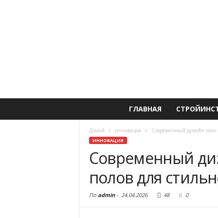
ГЛАВНАЯ
СТРОЙИНС
Домой
инновация
Современный дизайн окон д
ИННОВАЦИЯ
Современный диз
полов для стильн
По
admin
-
24.04.2026
48
0