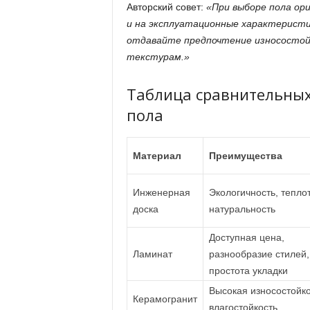
Авторский совет:
«При выборе пола ор
и на эксплуатационные характеристик
отдавайте предпочтение износостой
текстурам.»
Таблица сравнительных
пола
Материал
Преимущества
Инженерная
Экологичность, теплот
доска
натуральность
Доступная цена,
Ламинат
разнообразие стилей,
простота укладки
Высокая износостойко
Керамогранит
влагостойкость