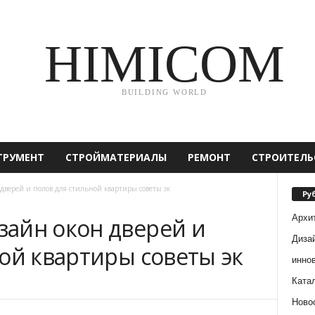
HIMICOM
BUILDING WORLD
ТРУМЕНТ
СТРОЙМАТЕРИАЛЫ
РЕМОНТ
СТРОИТЕЛЬ
верей и полов для стильной квартиры советы эк
Ру
Архи
айн окон дверей и
Диза
ой квартиры советы эк
инно
Ката
Ново