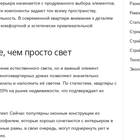
терьера начинается с продуманного выбора элементов,
Разн
эти компоненты задают тон всему пространству,
Ремо
ьность. В современной квартире внимание к деталям
Стат
 комфортной и эстетически привлекательной
Стро
Стро
, чем просто свет
Стро
Техн
чник естественного света, но и важный элемент
Экол
многоквартирных домах позволяют значительно
наты и наполнить её светом. По статистике, квартиры с
0% на рынке недвижимости, что подтверждает их
ект. Сейчас популярны оконные конструкции из
офилем, которые хорошо сочетаются с интерьером в
ные рамы, в свою очередь, могут подчеркнуть уют и
ях.