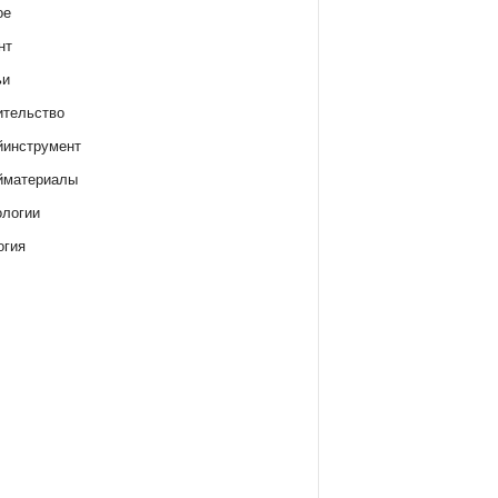
ое
нт
ьи
ительство
йинструмент
йматериалы
ологии
огия