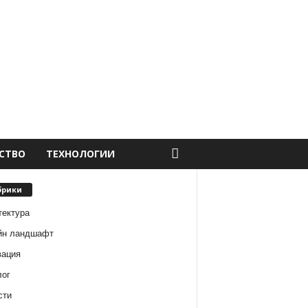
СТВО
ТЕХНОЛОГИИ
брики
тектура
йн ландшафт
вация
лог
сти