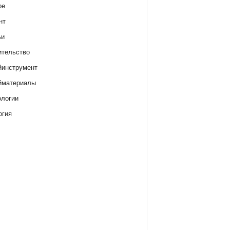
ое
нт
ьи
ительство
йинструмент
йматериалы
ологии
огия