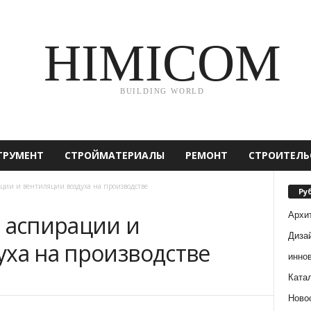
HIMICOM
BUILDING WORLD
ТРУМЕНТ
СТРОЙМАТЕРИАЛЫ
РЕМОНТ
СТРОИТЕЛЬ
ации и вентиляции воздуха на производстве
Ру
Архи
м аспирации и
Диза
уха на производстве
инно
Ката
Ново