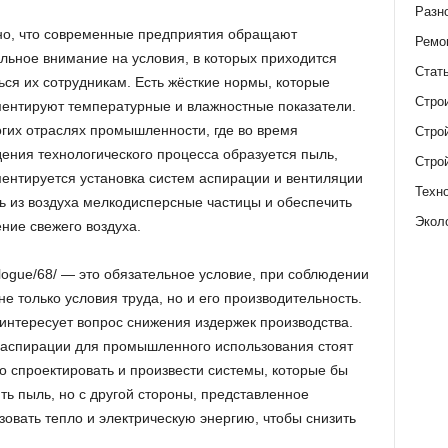
Разн
но, что современные предприятия обращают
Ремо
льное внимание на условия, в которых приходится
Стат
ься их сотрудникам. Есть жёсткие нормы, которые
Стро
ентируют температурные и влажностные показатели.
гих отраслях промышленности, где во время
Стро
ения технологического процесса образуется пыль,
Стро
ентируется установка систем аспирации и вентиляции
Техн
ить из воздуха мелкодисперсные частицы и обеспечить
Экол
ние свежего воздуха.
talogue/68/ — это обязательное условие, при соблюдении
е только условия труда, но и его производительность.
интересует вопрос снижения издержек производства.
 аспирации для промышленного использования стоят
 спроектировать и произвести системы, которые бы
ь пыль, но с другой стороны, представленное
овать тепло и электрическую энергию, чтобы снизить