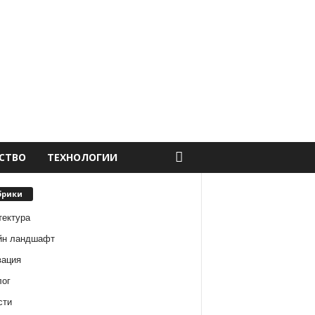
СТВО
ТЕХНОЛОГИИ
брики
тектура
йн ландшафт
вация
лог
сти