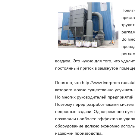
Понят
приста
трудит
реглам
Во мно
провед
реглам
воздуха. Это нужно для того, что удал
постоянный приток в замкнутое помеще
Понятно, что http://www.tverprom.ru/ca
которого можно существенно улучшить н
Но многих руководителей предприятий 
Поэтому перед разработчиками систем
непростые задачи. Одновременно нужно
позволяли наиболее эффективно удалят
оборудование должно экономно использ
издержки производства.