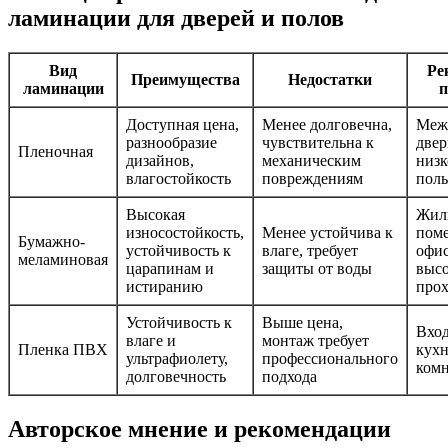
ламинации для дверей и полов
Вид
Ре
Преимущества
Недостатки
ламинации
п
Доступная цена,
Менее долговечна,
Меж
разнообразие
чувствительна к
двер
Пленочная
дизайнов,
механическим
низ
влагостойкость
повреждениям
пол
Высокая
Жил
износостойкость,
Менее устойчива к
пом
Бумажно-
устойчивость к
влаге, требует
офис
меламиновая
царапинам и
защиты от воды
выс
истиранию
про
Устойчивость к
Выше цена,
Вход
влаге и
монтаж требует
Пленка ПВХ
кухн
ультрафиолету,
профессионального
ком
долговечность
подхода
Авторское мнение и рекомендации