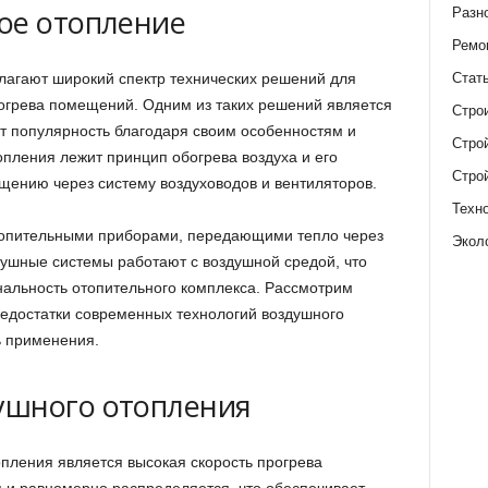
ое отопление
Разн
Ремо
Стат
агают широкий спектр технических решений для
огрева помещений. Одним из таких решений является
Стро
т популярность благодаря своим особенностям и
Стро
опления лежит принцип обогрева воздуха и его
Стро
ению через систему воздуховодов и вентиляторов.
Техн
отопительными приборами, передающими тепло через
Экол
душные системы работают с воздушной средой, что
ональность отопительного комплекса. Рассмотрим
едостатки современных технологий воздушного
ь применения.
ушного отопления
пления является высокая скорость прогрева