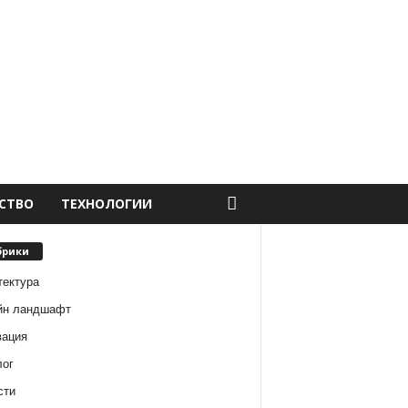
СТВО
ТЕХНОЛОГИИ
брики
тектура
йн ландшафт
вация
лог
сти