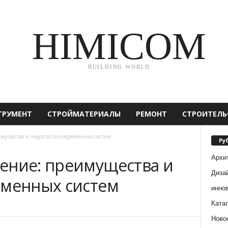
HIMICOM
BUILDING WORLD
ТРУМЕНТ
СТРОЙМАТЕРИАЛЫ
РЕМОНТ
СТРОИТЕЛЬ
мущества и недостатки современных систем
Ру
Архи
ение: преимущества и
Диза
еменных систем
инно
Ката
Ново