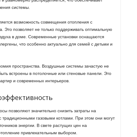
 и равномерно распределяется, что обеспечивает
чения системы.
яется возможность совмещения отопления с
ха. Это позволяет не только поддерживать оптимальную
воздуха в доме. Современные установки оснащаются
лергены, что особенно актуально для семей с детьми и
омия пространства. Воздушные системы зачастую не
быть встроены в потолочные или стеновые панели. Это
артир и современных интерьеров.
оэффективность
сы позволяют значительно снизить затраты на
 традиционными газовыми котлами. При этом они могут
очников энергии. В свете растущих цен на
 отопление привлекательным выбором.