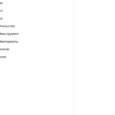
ое
нт
ьи
ительство
йинструмент
йматериалы
ологии
огия