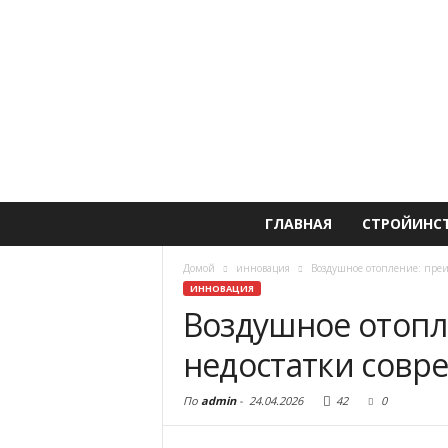
ГЛАВНАЯ
СТРОЙИНС
Домой
инновация
Воздушное отопление: преи
ИННОВАЦИЯ
Воздушное отопл
недостатки совр
По
admin
-
24.04.2026
42
0